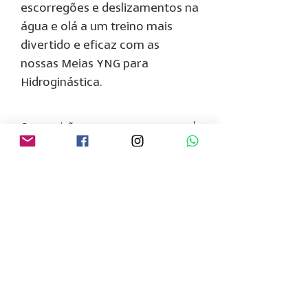
escorregões e deslizamentos na
água e olá a um treino mais
divertido e eficaz com as
nossas Meias YNG para
Hidroginástica.
Composição
85% Poliamida (Nylon 6.6)
11% Elastano (Lycra)
04% Elastodieno (Elástico)
Aplique no solado em 100% PVC
Institucional
Fale Conosco