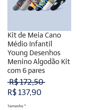
Kit de Meia Cano
Médio Infantil
Young Desenhos
Menino Algodão Kit
com 6 pares
Preço
 R$ 172,50 
Preço
normal
R$ 137,90
promocional
Tamanho
*