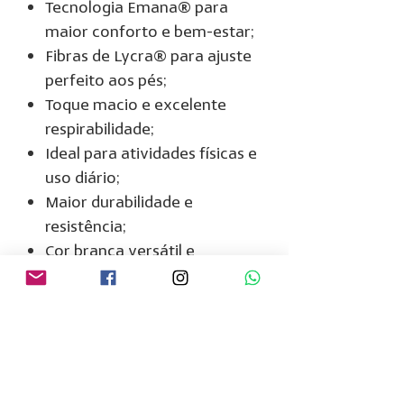
Tecnologia Emana® para
maior conforto e bem-estar;
Fibras de Lycra® para ajuste
perfeito aos pés;
Toque macio e excelente
respirabilidade;
Ideal para atividades físicas e
uso diário;
Maior durabilidade e
resistência;
Cor branca versátil e
moderna;
Tamanho 34 ao 39.
A escolha perfeita para quem
procura uma meia esportiva
confortável, tecnológica e