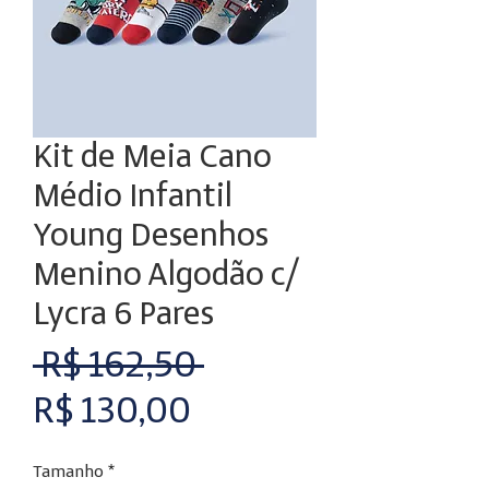
Kit de Meia Cano
Médio Infantil
Young Desenhos
Menino Algodão c/
Lycra 6 Pares
Preço
 R$ 162,50 
Preço
normal
R$ 130,00
promocional
Tamanho
*